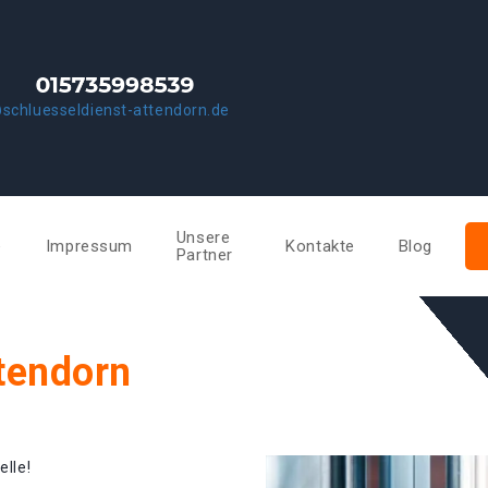
schluesseldienst-attendorn.de
Unsere
e
Impressum
Kontakte
Blog
Partner
tendorn
elle!